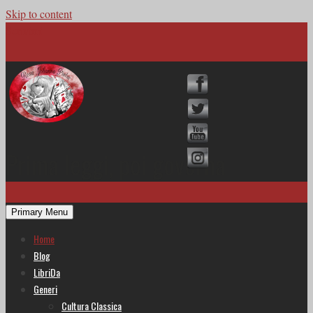
Skip to content
Scrivimi
Prima leggi, poi governa
Primary Menu
Home
Blog
LibriDa
Generi
Cultura Classica